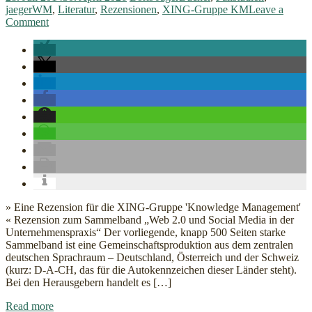
jaegerWM
,
Literatur
,
Rezensionen
,
XING-Gruppe KM
Leave a
on
Comment
Web
2.0,
Social
Software
oder
doch
Social
Media
im
Unternehmen?
» Eine Rezension für die XING-Gruppe 'Knowledge Management'
« Rezension zum Sammelband „Web 2.0 und Social Media in der
Unternehmenspraxis“ Der vorliegende, knapp 500 Seiten starke
Sammelband ist eine Gemeinschaftsproduktion aus dem zentralen
deutschen Sprachraum – Deutschland, Österreich und der Schweiz
(kurz: D-A-CH, das für die Autokennzeichen dieser Länder steht).
Bei den Herausgebern handelt es […]
about
Read more