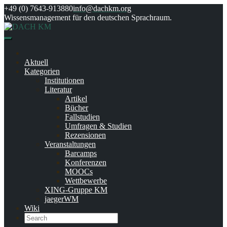
Skip
+49 (0) 7643-913880
info@dachkm.org
to
Wissensmanagement für den deutschen Sprachraum.
content
Aktuell
Kategorien
Institutionen
Literatur
Artikel
Bücher
Fallstudien
Umfragen & Studien
Rezensionen
Veranstaltungen
Barcamps
Konferenzen
MOOCs
Wettbewerbe
XING-Gruppe KM
jaegerWM
Wiki
Search