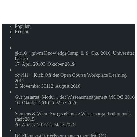
Web
2.0,
Social
Software
oder
Popular
doch
Recent
Social
Comments
Media
im
Unternehmen?
gkc10 – gfwm KnowledgeCamp, 8.-9. Okt. 2010, Universität
Passau
17. April 2010
5. Oktober 2019
ocwl11 – Kick-Off des Open Course Workplace Learning
2011
6. November 2011
2. August 2018
Gut gestartet! Modul 1 des Wissensmanagement MOOC 2016
16. Oktober 2016
15. März 2026
Siemens & Wien: Ausgezeichnete Wissensorganisation und -
stadt 2015
30. August 2016
15. März 2026
DGFP unterstützt Wissensmanagement MOOC