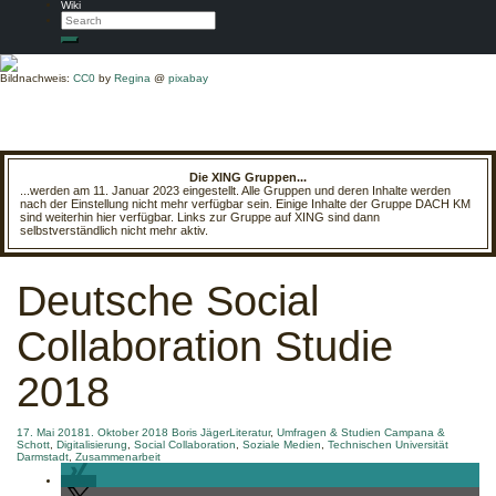
Wiki
Search
Search
Bildnachweis:
CC0
by
Regina
@
pixabay
Die XING Gruppen...
...werden am 11. Januar 2023 eingestellt. Alle Gruppen und deren Inhalte werden
nach der Einstellung nicht mehr verfügbar sein. Einige Inhalte der Gruppe DACH KM
sind weiterhin hier verfügbar. Links zur Gruppe auf XING sind dann
selbstverständlich nicht mehr aktiv.
Deutsche Social
Collaboration Studie
2018
17. Mai 2018
1. Oktober 2018
Boris Jäger
Literatur
,
Umfragen & Studien
Campana &
Schott
,
Digitalisierung
,
Social Collaboration
,
Soziale Medien
,
Technischen Universität
Darmstadt
,
Zusammenarbeit