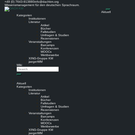
Skip
+49 (0) 7643-913880
info@dachkm.org
to
Wissensmanagement für den deutschen Sprachraum.
content
Aktuell
Kategorien
Institutionen
Literatur
Artikel
Bücher
Fallstudien
Umfragen & Studien
Rezensionen
Veranstaltungen
Barcamps
Konferenzen
MOOCs
Wettbewerbe
XING-Gruppe KM
jaegerWM
Wiki
Search
Search
Aktuell
Kategorien
Institutionen
Literatur
Artikel
Bücher
Fallstudien
Umfragen & Studien
Rezensionen
Veranstaltungen
Barcamps
Konferenzen
MOOCs
Wettbewerbe
XING-Gruppe KM
jaegerWM