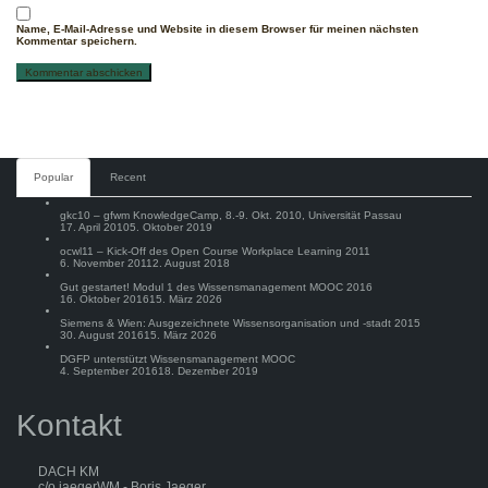
Name, E-Mail-Adresse und Website in diesem Browser für meinen nächsten
Kommentar speichern.
Comments
Popular
Recent
gkc10 – gfwm KnowledgeCamp, 8.-9. Okt. 2010, Universität Passau
17. April 2010
5. Oktober 2019
ocwl11 – Kick-Off des Open Course Workplace Learning 2011
6. November 2011
2. August 2018
Gut gestartet! Modul 1 des Wissensmanagement MOOC 2016
16. Oktober 2016
15. März 2026
Siemens & Wien: Ausgezeichnete Wissensorganisation und -stadt 2015
30. August 2016
15. März 2026
DGFP unterstützt Wissensmanagement MOOC
4. September 2016
18. Dezember 2019
Kontakt
DACH KM
c/o jaegerWM - Boris Jaeger