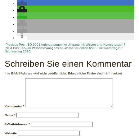
Post
Previous Post
ISO 9001 Anforderungen im Umgang mit Wissen und Kompetenzen?
Next Post
D-A-CH Wissensmanagement-Glossar ist online (2009, mit Nachtrag zur
Neufassung 2020)
navigation
Schreiben Sie einen Kommentar
Ihre E-Mail-Adresse wird nicht veröffentlicht.
Erforderliche Felder sind mit
*
markiert
Kommentar
*
Name
*
E-Mail-Adresse
*
Website