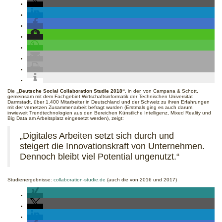
Die
„Deutsche Social Collaboration Studie 2018“
, in der, von Campana & Schott,
gemeinsam mit dem Fachgebiet Wirtschaftsinformatik der Technischen Universität
Darmstadt, über 1.400 Mitarbeiter in Deutschland und der Schweiz zu ihren Erfahrungen
mit der vernetzen Zusammenarbeit befragt wurden (Erstmals ging es auch darum,
inwieweit Trendtechnologien aus den Bereichen Künstliche Intelligenz, Mixed Reality und
Big Data am Arbeitsplatz eingesetzt werden), zeigt:
„Digitales Arbeiten setzt sich durch und
steigert die Innovationskraft von Unternehmen.
Dennoch bleibt viel Potential ungenutzt.“
Studienergebnisse:
collaboration-studie.de
(auch die von 2016 und 2017)