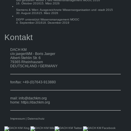
Gut gestartet! Modul 1 des Wissensmanagement MOOC 2016
16. Oktober 2016
15. März 2026
Siemens & Wien: Ausgezeichnete Wissensorganisation und -stadt 2015
30. August 2016
15. März 2026
DGFP unterstützt Wissensmanagement MOOC
4. September 2016
18. Dezember 2019
Kontakt
DACH KM
c/o jaegerWM - Boris Jaeger
Albert-Stehlin Str. 6
79365 Rheinhausen
DEUTSCHLAND / GERMANY
fon/fax: +49-(0)7643-913880
mail:
info@dachkm.org
home: https://dachkm.org
Impressum
|
Datenschutz