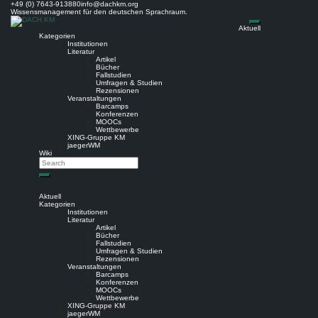
Skip
+49 (0) 7643-913880
info@dachkm.org
to
Wissensmanagement für den deutschen Sprachraum.
content
Aktuell
Kategorien
Institutionen
Literatur
Artikel
Bücher
Fallstudien
Umfragen & Studien
Rezensionen
Veranstaltungen
Barcamps
Konferenzen
MOOCs
Wettbewerbe
XING-Gruppe KM
jaegerWM
Wiki
Search
Search
Aktuell
Kategorien
Institutionen
Literatur
Artikel
Bücher
Fallstudien
Umfragen & Studien
Rezensionen
Veranstaltungen
Barcamps
Konferenzen
MOOCs
Wettbewerbe
XING-Gruppe KM
jaegerWM