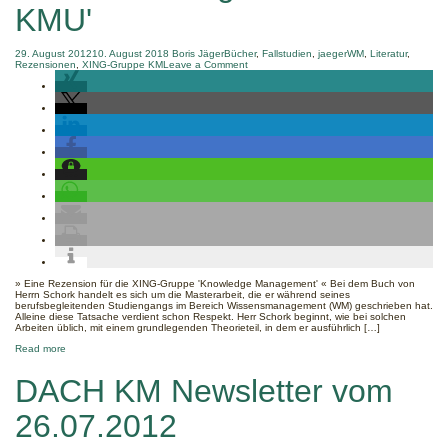
KMU'
29. August 2012
10. August 2018
Boris Jäger
Bücher
,
Fallstudien
,
jaegerWM
,
Literatur
,
on
Rezensionen
,
XING-Gruppe KM
Leave a Comment
Rezension
zu
'Schork:
Integriertes
Wissensmanagement
in
KMU'
» Eine Rezension für die XING-Gruppe 'Knowledge Management' « Bei dem Buch von
Herrn Schork handelt es sich um die Masterarbeit, die er während seines
berufsbegleitenden Studiengangs im Bereich Wissensmanagement (WM) geschrieben hat.
Alleine diese Tatsache verdient schon Respekt. Herr Schork beginnt, wie bei solchen
Arbeiten üblich, mit einem grundlegenden Theorieteil, in dem er ausführlich […]
about
Read more
Rezension
zu
DACH KM Newsletter vom
'Schork:
Integriertes
Wissensmanagement
26.07.2012
in
KMU'