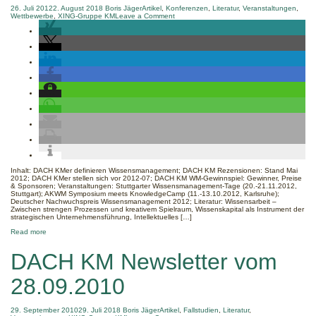
26. Juli 2012
2. August 2018
Boris Jäger
Artikel
,
Konferenzen
,
Literatur
,
Veranstaltungen
,
on
Wettbewerbe
,
XING-Gruppe KM
Leave a Comment
DACH
KM
Newsletter
vom
26.07.2012
Inhalt: DACH KMer definieren Wissensmanagement; DACH KM Rezensionen: Stand Mai
2012; DACH KMer stellen sich vor 2012-07; DACH KM WM-Gewinnspiel: Gewinner, Preise
& Sponsoren; Veranstaltungen: Stuttgarter Wissensmanagement-Tage (20.-21.11.2012,
Stuttgart); AKWM Symposium meets KnowledgeCamp (11.-13.10.2012, Karlsruhe);
Deutscher Nachwuchspreis Wissensmanagement 2012; Literatur: Wissensarbeit –
Zwischen strengen Prozessen und kreativem Spielraum, Wissenskapital als Instrument der
strategischen Unternehmensführung, Intellektuelles […]
about
Read more
DACH
KM
DACH KM Newsletter vom
Newsletter
vom
26.07.2012
28.09.2010
29. September 2010
29. Juli 2018
Boris Jäger
Artikel
,
Fallstudien
,
Literatur
,