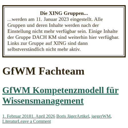
Die XING Gruppen...
...werden am 11. Januar 2023 eingestellt. Alle
Gruppen und deren Inhalte werden nach der
Einstellung nicht mehr verfügbar sein. Einige Inhalte
der Gruppe DACH KM sind weiterhin hier verfügbar.
Links zur Gruppe auf XING sind dann
selbstverständlich nicht mehr aktiv.
GfWM Fachteam
GfWM Kompetenzmodell für
Wissensmanagement
1. Februar 2018
1. April 2026
Boris Jäger
Artikel
,
jaegerWM
,
on
Literatur
Leave a Comment
GfWM