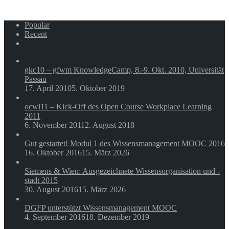
für
Wissensmanagement
Popular
Recent
Comments
gkc10 – gfwm KnowledgeCamp, 8.-9. Okt. 2010, Universität
Passau
17. April 2010
5. Oktober 2019
ocwl11 – Kick-Off des Open Course Workplace Learning
2011
6. November 2011
2. August 2018
Gut gestartet! Modul 1 des Wissensmanagement MOOC 2016
16. Oktober 2016
15. März 2026
Siemens & Wien: Ausgezeichnete Wissensorganisation und -
stadt 2015
30. August 2016
15. März 2026
DGFP unterstützt Wissensmanagement MOOC
4. September 2016
18. Dezember 2019