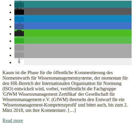
Kompetenzmodell
für
Wissensmanagement
Kaum ist die Phase für die öffentliche Kommentierung des
Normentwurfs für Wissensmanagementsysteme, der momentan für
den HR-Bereich der Internationalen Organisation für Normung
(ISO) entwickelt wird, vorbei, veröffentlicht die Fachgruppe
'GfWM Wissensmanagement Zertifikat' der Gesellschaft für
Wissensmanagement e.V. (GfWM) ihrerseits den Entwurf für ein
'Wissensmanagement-Kompetenzprofil' und bittet auch, bis zum 2.
März 2018, um ihre Kommentare. […]
about
Read more
GfWM
Kompetenzmodell