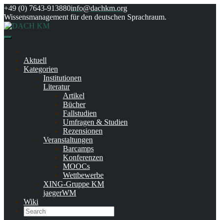
Skip
+49 (0) 7643-913880
info@dachkm.org
to
Wissensmanagement für den deutschen Sprachraum.
content
Aktuell
Kategorien
Institutionen
Literatur
Artikel
Bücher
Fallstudien
Umfragen & Studien
Rezensionen
Veranstaltungen
Barcamps
Konferenzen
MOOCs
Wettbewerbe
XING-Gruppe KM
jaegerWM
Wiki
Search