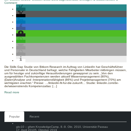
on
Comment
Diese
Fähigkeiten
sollten
Arbeitnehmer
jetzt
erwerben
Die Skills Gap Studie von Bitkom Research im Auftrag von LinkedIn hat Geschäftsführer
und Personaler in Deutschland befragt, welche Fähigkeiten Mitarbeiter mitbringen müssen,
um für heutige und zukünftige Herausforderungen gewappnet zu sein. „Von den
ausgewählten Fachkompetenzen werden aktuell Wissensmanagement (90%),
(Daten)Analyse und -Interpretationsfähigkeit (86%) und Projektmanagement (70%) am
wichtigsten erachtet.“ Presse: …/linkedin-fit-fur-die-zukunft… Studie: linkedin.com/de-
de/wissenstrends Kompetenzatlas: […]
about
Read more
Diese
Fähigkeiten
sollten
Arbeitnehmer
jetzt
erwerben
Comments
Popular
Recent
gkc10 – gfwm KnowledgeCamp, 8.-9. Okt. 2010, Universität Passau
17. April 2010
5. Oktober 2019