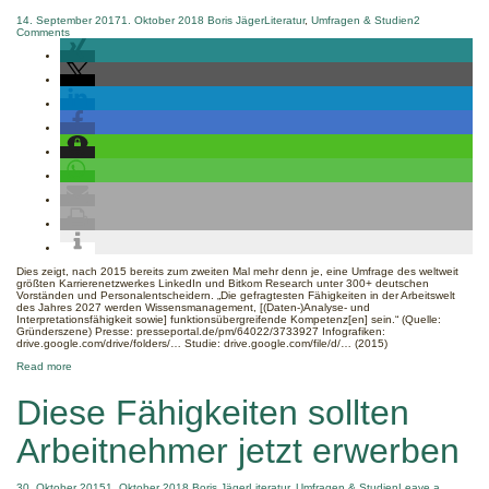
14. September 2017
1. Oktober 2018
Boris Jäger
Literatur
,
Umfragen & Studien
2
on
Comments
2s
Dies zeigt, nach 2015 bereits zum zweiten Mal mehr denn je, eine Umfrage des weltweit
größten Karrierenetzwerkes LinkedIn und Bitkom Research unter 300+ deutschen
Vorständen und Personalentscheidern. „Die gefragtesten Fähigkeiten in der Arbeitswelt
des Jahres 2027 werden Wissensmanagement, [(Daten-)Analyse- und
Interpretationsfähigkeit sowie] funktionsübergreifende Kompetenz[en] sein.“ (Quelle:
Gründerszene) Presse: presseportal.de/pm/64022/3733927 Infografiken:
drive.google.com/drive/folders/… Studie: drive.google.com/file/d/… (2015)
about
Read more
LinkedIn-
Studie
Diese Fähigkeiten sollten
2017:
Wissensmanagement
muss
Arbeitnehmer jetzt erwerben
man
können!
30. Oktober 2015
1. Oktober 2018
Boris Jäger
Literatur
,
Umfragen & Studien
Leave a