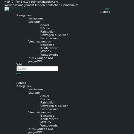
Skip
+49 (0) 7643-913880
info@dachkm.org
to
Wissensmanagement für den deutschen Sprachraum.
content
Aktuell
Kategorien
Institutionen
Literatur
Artikel
Bücher
Fallstudien
Umfragen & Studien
Rezensionen
Veranstaltungen
Barcamps
Konferenzen
MOOCs
Wettbewerbe
XING-Gruppe KM
jaegerWM
Wiki
Search
Search
Aktuell
Kategorien
Institutionen
Literatur
Artikel
Bücher
Fallstudien
Umfragen & Studien
Rezensionen
Veranstaltungen
Barcamps
Konferenzen
MOOCs
Wettbewerbe
XING-Gruppe KM
jaegerWM