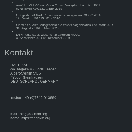
ocwl11 – Kick-Off des Open Course Workplace Learning 2011
6. November 2011
2. August 2018
Gut gestartet! Modul 1 des Wissensmanagement MOOC 2016
16. Oktober 2016
15. März 2026
Siemens & Wien: Ausgezeichnete Wissensorganisation und -stadt 2015
30. August 2016
15. März 2026
DGFP unterstützt Wissensmanagement MOOC
4. September 2016
18. Dezember 2019
Kontakt
DACH KM
c/o jaegerWM - Boris Jaeger
Albert-Stehlin Str. 6
79365 Rheinhausen
DEUTSCHLAND / GERMANY
fon/fax: +49-(0)7643-913880
mail:
info@dachkm.org
home: https://dachkm.org