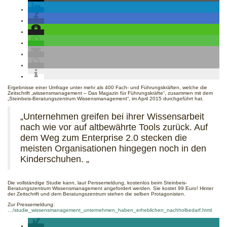
Ergebnisse einer Umfrage unter mehr als 400 Fach- und Führungskräften, welche die
Zeitschrift „wissensmanagement – Das Magazin für Führungskräfte“, zusammen mit dem
„Steinbeis-Beratungszentrum Wissensmanagement“, im April 2015 durchgeführt hat.
„Unternehmen greifen bei ihrer Wissensarbeit
nach wie vor auf altbewährte Tools zurück. Auf
dem Weg zum Enterprise 2.0 stecken die
meisten Organisationen hingegen noch in den
Kinderschuhen. „
Die vollständige Studie kann, laut Perssemeldung, kostenlos beim Steinbeis-
Beratungszentrum Wissensmanagement angefordert werden. Sie kostet 99 Euro! Hinter
der Zeitschrift und dem Beratungszentrum stehen die selben Protagonisten.
Zur Pressemeldung:
…/studie_wissensmanagement_unternehmen_haben_erheblichen_nachholbedarf.html