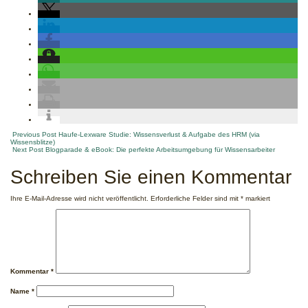
Post
Previous Post
Haufe-Lexware Studie: Wissensverlust & Aufgabe des HRM (via
Wissensblitze)
Next Post
Blogparade & eBook: Die perfekte Arbeitsumgebung für Wissensarbeiter
navigation
Schreiben Sie einen Kommentar
Ihre E-Mail-Adresse wird nicht veröffentlicht.
Erforderliche Felder sind mit
*
markiert
Kommentar
*
Name
*