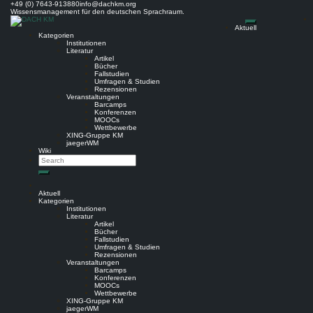
Skip
+49 (0) 7643-913880
info@dachkm.org
to
Wissensmanagement für den deutschen Sprachraum.
content
Aktuell
Kategorien
Institutionen
Literatur
Artikel
Bücher
Fallstudien
Umfragen & Studien
Rezensionen
Veranstaltungen
Barcamps
Konferenzen
MOOCs
Wettbewerbe
XING-Gruppe KM
jaegerWM
Wiki
Search
Search
Aktuell
Kategorien
Institutionen
Literatur
Artikel
Bücher
Fallstudien
Umfragen & Studien
Rezensionen
Veranstaltungen
Barcamps
Konferenzen
MOOCs
Wettbewerbe
XING-Gruppe KM
jaegerWM