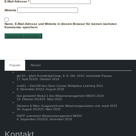
E-Mail-Adresse
*
Website
Name, E-Mail-Adresse und Website in diesem Browser für meinen nächsten
Kommentar speichern.
Comments
Popular
Recent
gkc10 – gfwm KnowledgeCamp, 8.-9. Okt. 2010, Universität Passau
17. April 2010
5. Oktober 2019
ocwl11 – Kick-Off des Open Course Workplace Learning 2011
6. November 2011
2. August 2018
Gut gestartet! Modul 1 des Wissensmanagement MOOC 2016
16. Oktober 2016
15. März 2026
Siemens & Wien: Ausgezeichnete Wissensorganisation und -stadt 2015
30. August 2016
15. März 2026
DGFP unterstützt Wissensmanagement MOOC
4. September 2016
18. Dezember 2019
Kontakt