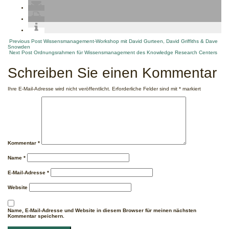
Post
Previous Post
Wissensmanagement-Workshop mit David Gurteen, David Griffiths & Dave
Snowden
Next Post
Ordnungsrahmen für Wissensmanagement des Knowledge Research Centers
navigation
Schreiben Sie einen Kommentar
Ihre E-Mail-Adresse wird nicht veröffentlicht.
Erforderliche Felder sind mit
*
markiert
Kommentar
*
Name
*
E-Mail-Adresse
*
Website
Name, E-Mail-Adresse und Website in diesem Browser für meinen nächsten
Kommentar speichern.