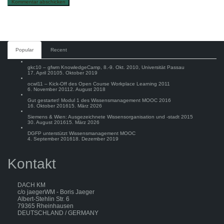
Comments
Popular
Recent
gkc10 – gfwm KnowledgeCamp, 8.-9. Okt. 2010, Universität Passau
17. April 2010
5. Oktober 2019
ocwl11 – Kick-Off des Open Course Workplace Learning 2011
6. November 2011
2. August 2018
Gut gestartet! Modul 1 des Wissensmanagement MOOC 2016
16. Oktober 2016
15. März 2026
Siemens & Wien: Ausgezeichnete Wissensorganisation und -stadt 2015
30. August 2016
15. März 2026
DGFP unterstützt Wissensmanagement MOOC
4. September 2016
18. Dezember 2019
Kontakt
DACH KM
c/o jaegerWM - Boris Jaeger
Albert-Stehlin Str. 6
79365 Rheinhausen
DEUTSCHLAND / GERMANY