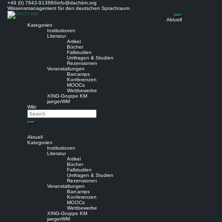
Skip
+49 (0) 7643-913880
info@dachkm.org
to
Wissensmanagement für den deutschen Sprachraum.
content
Aktuell
Kategorien
Institutionen
Literatur
Artikel
Bücher
Fallstudien
Umfragen & Studien
Rezensionen
Veranstaltungen
Barcamps
Konferenzen
MOOCs
Wettbewerbe
XING-Gruppe KM
jaegerWM
Wiki
Search
Search
Aktuell
Kategorien
Institutionen
Literatur
Artikel
Bücher
Fallstudien
Umfragen & Studien
Rezensionen
Veranstaltungen
Barcamps
Konferenzen
MOOCs
Wettbewerbe
XING-Gruppe KM
jaegerWM