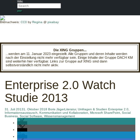
Wiki
Search
Search
Bildnachweis:
CC0
by
Regina
@
pixabay
Die XING Gruppen...
...werden am 11. Januar 2023 eingestellt. Alle Gruppen und deren Inhalte werden
nach der Einstellung nicht mehr verfügbar sein. Einige Inhalte der Gruppe DACH KM
sind weiterhin hier verfügbar. Links zur Gruppe auf XING sind dann
selbstverständlich nicht mehr aktiv.
Enterprise 2.0 Watch
Studie 2013
31. Juli 2013
1. Oktober 2018
Boris Jäger
Literatur
,
Umfragen & Studien
Enterprise 2.0
,
Informationsaustausch
,
Kommunikation und Kollaboration
,
Microsoft SharePoint
,
Social
Business
,
Social Software
,
Wissensmanagement