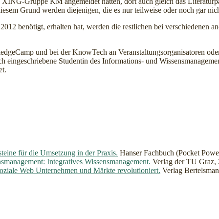
ie XING-Gruppe KM angemeldet hatten, dort auch gleich das Literaturpa
diesem Grund werden diejenigen, die es nur teilweise oder noch gar ni
 benötigt, erhalten hat, werden die restlichen bei verschiedenen a
dgeCamp und bei der KnowTech an Veranstaltungsorganisatoren oder
eingeschriebene Studentin des Informations- und Wissensmanagement
et.
eine für die Umsetzung in der Praxis.
Hanser Fachbuch (Pocket Power)
smanagement: Integratives Wissensmanagement.
Verlag der TU Graz,
soziale Web Unternehmen und Märkte revolutioniert.
Verlag Bertelsmann