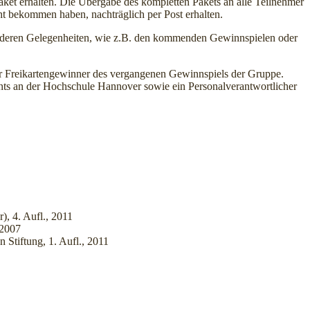
ket erhalten. Die Übergabe des kompletten Pakets an alle Teilnehmer
cht bekommen haben, nachträglich per Post erhalten.
nderen Gelegenheiten, wie z.B. den kommenden Gewinnspielen oder
 Freikartengewinner des vergangenen Gewinnspiels der Gruppe.
s an der Hochschule Hannover sowie ein Personalverantwortlicher
, 4. Aufl., 2011
 2007
 Stiftung, 1. Aufl., 2011