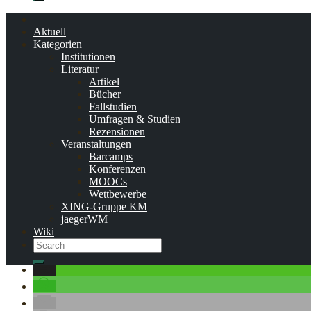
Search
Aktuell
Kategorien
Institutionen
...werden am 11. Januar 2023 eingestellt. Alle Gruppen 
Literatur
weiterhin hier verfügbar. Links zur Gruppe auf XING sind
Artikel
Bücher
Fallstudien
Umfragen & Studien
Das Literaturpaket der 
Rezensionen
Veranstaltungen
Barcamps
Konferenzen
7. November 2012
2. August 2018
Boris Jäger
Artikel
,
Literatur
,
XING
MOOCs
Wettbewerbe
XING-Gruppe KM
jaegerWM
Wiki
Search
Search