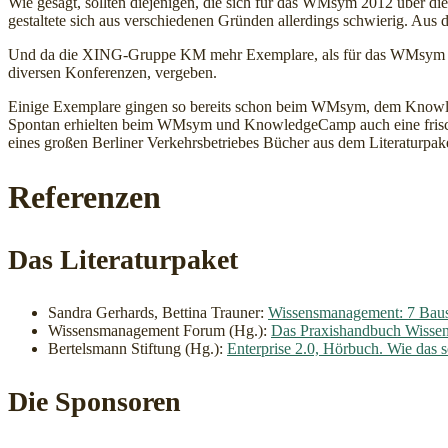
Wie gesagt, sollten diejenigen, die sich für das WMsym 2012 über d
gestaltete sich aus verschiedenen Gründen allerdings schwierig. Aus 
Und da die XING-Gruppe KM mehr Exemplare, als für das WMsym 2012
diversen Konferenzen, vergeben.
Einige Exemplare gingen so bereits schon beim WMsym, dem Knowle
Spontan erhielten beim WMsym und KnowledgeCamp auch eine frisch 
eines großen Berliner Verkehrsbetriebes Bücher aus dem Literaturpak
Referenzen
Das Literaturpaket
Sandra Gerhards, Bettina Trauner:
Wissensmanagement: 7 Baust
Wissensmanagement Forum (Hg.):
Das Praxishandbuch Wissen
Bertelsmann Stiftung (Hg.):
Enterprise 2.0, Hörbuch. Wie das 
Die Sponsoren