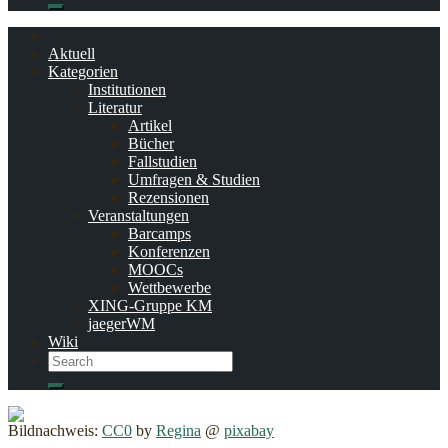
Search
Aktuell
Kategorien
Institutionen
Literatur
Artikel
Bücher
Fallstudien
Umfragen & Studien
Rezensionen
Veranstaltungen
Barcamps
Konferenzen
MOOCs
Wettbewerbe
XING-Gruppe KM
jaegerWM
Wiki
Search
Search
Bildnachweis:
CC0
by
Regina
@
pixabay