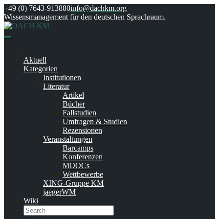
Skip
+49 (0) 7643-913880
info@dachkm.org
to
Wissensmanagement für den deutschen Sprachraum.
content
Aktuell
Kategorien
Institutionen
Literatur
Artikel
Bücher
Fallstudien
Umfragen & Studien
Rezensionen
Veranstaltungen
Barcamps
Konferenzen
MOOCs
Wettbewerbe
XING-Gruppe KM
jaegerWM
Wiki
Search