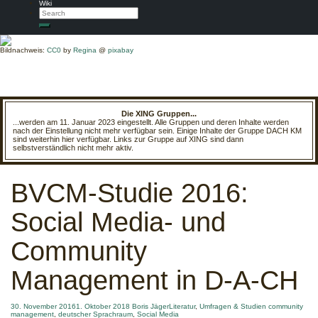
Wiki
Search
Search
Bildnachweis:
CC0
by
Regina
@
pixabay
Die XING Gruppen...
...werden am 11. Januar 2023 eingestellt. Alle Gruppen und deren Inhalte werden
nach der Einstellung nicht mehr verfügbar sein. Einige Inhalte der Gruppe DACH KM
sind weiterhin hier verfügbar. Links zur Gruppe auf XING sind dann
selbstverständlich nicht mehr aktiv.
BVCM-Studie 2016:
Social Media- und
Community
Management in D-A-CH
30. November 2016
1. Oktober 2018
Boris Jäger
Literatur
,
Umfragen & Studien
community
management
,
deutscher Sprachraum
,
Social Media