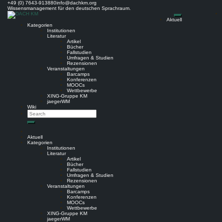
Skip
+49 (0) 7643-913880
info@dachkm.org
to
Wissensmanagement für den deutschen Sprachraum.
content
Aktuell
Kategorien
Institutionen
Literatur
Artikel
Bücher
Fallstudien
Umfragen & Studien
Rezensionen
Veranstaltungen
Barcamps
Konferenzen
MOOCs
Wettbewerbe
XING-Gruppe KM
jaegerWM
Wiki
Search
Search
Aktuell
Kategorien
Institutionen
Literatur
Artikel
Bücher
Fallstudien
Umfragen & Studien
Rezensionen
Veranstaltungen
Barcamps
Konferenzen
MOOCs
Wettbewerbe
XING-Gruppe KM
jaegerWM