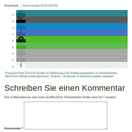
Download:
…/bvcm-studie-2016
(
2015
)
Post
Previous Post
D-A-CH-Studie zu Erfahrung und Erfahrungswissen in Unternehmen
Next Post
Wissensmanagement: Vereine, Verbände & Gemeinschaften weltweit
navigation
Schreiben Sie einen Kommentar
Ihre E-Mail-Adresse wird nicht veröffentlicht.
Erforderliche Felder sind mit
*
markiert
Kommentar
*