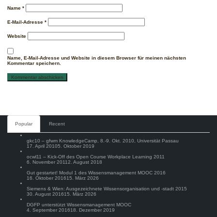
Name
*
E-Mail-Adresse
*
Website
Name, E-Mail-Adresse und Website in diesem Browser für meinen nächsten
Kommentar speichern.
Comments
Popular
Recent
gkc10 – gfwm KnowledgeCamp, 8.-9. Okt. 2010, Universität Passau
17. April 2010
5. Oktober 2019
ocwl11 – Kick-Off des Open Course Workplace Learning 2011
6. November 2011
2. August 2018
Gut gestartet! Modul 1 des Wissensmanagement MOOC 2016
16. Oktober 2016
15. März 2026
Siemens & Wien: Ausgezeichnete Wissensorganisation und -stadt 2015
30. August 2016
15. März 2026
DGFP unterstützt Wissensmanagement MOOC
4. September 2016
18. Dezember 2019