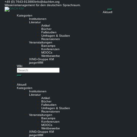
Skip
+49 (0) 7643-913880
info@dachkm.org
to
Wissensmanagement für den deutschen Sprachraum.
content
Aktuell
Kategorien
Institutionen
Literatur
Artikel
Bücher
Fallstudien
Umfragen & Studien
Rezensionen
Veranstaltungen
Barcamps
Konferenzen
MOOCs
Wettbewerbe
XING-Gruppe KM
jaegerWM
Wiki
Search
Search
Aktuell
Kategorien
Institutionen
Literatur
Artikel
Bücher
Fallstudien
Umfragen & Studien
Rezensionen
Veranstaltungen
Barcamps
Konferenzen
MOOCs
Wettbewerbe
XING-Gruppe KM
jaegerWM