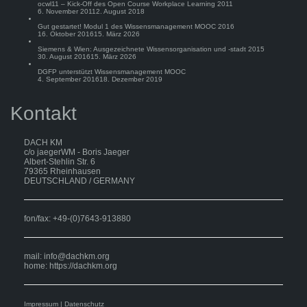
ocwl11 – Kick-Off des Open Course Workplace Learning 2011
6. November 2011
2. August 2018
Gut gestartet! Modul 1 des Wissensmanagement MOOC 2016
16. Oktober 2016
15. März 2026
Siemens & Wien: Ausgezeichnete Wissensorganisation und -stadt 2015
30. August 2016
15. März 2026
DGFP unterstützt Wissensmanagement MOOC
4. September 2016
18. Dezember 2019
Kontakt
DACH KM
c/o jaegerWM - Boris Jaeger
Albert-Stehlin Str. 6
79365 Rheinhausen
DEUTSCHLAND / GERMANY
fon/fax: +49-(0)7643-913880
mail:
info@dachkm.org
home: https://dachkm.org
Impressum
|
Datenschutz