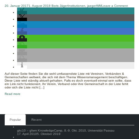
on
20. Januar 2017
1. August 2018
Boris Jäger
Institutionen
,
jaegerWM
Leave a Comment
Wissen
Vereine
Verbän
&
Gemein
weltweit
Auf dieser Seite finden Sie die wohl umfassendste Liste mit Vereinen, Verbänden &
Gemeinschaften weltweit, die sich mit dem Thema Wissensmanagement beschäftigen.
Diese Liste wird ständig aktuell gehalten. Falls es doch eventuell einmal sein sollte, dass
ein Link nicht funktioniert, Ihr Verein, Verband oder ihre Gemeinschaft in der Liste fehlt
oder sich die Liste nicht […]
about
Read more
Wissensmanagement:
Vereine,
Verbände
&
Gemeinschaften
weltweit
Comments
Popular
Recent
gkc10 – gfwm KnowledgeCamp, 8.-9. Okt. 2010, Universität Passau
17. April 2010
5. Oktober 2019