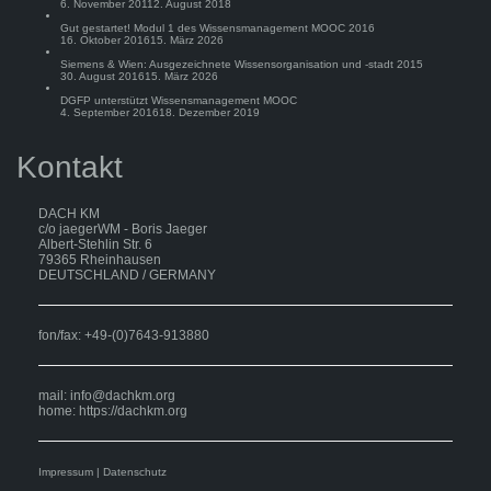
6. November 2011
2. August 2018
Gut gestartet! Modul 1 des Wissensmanagement MOOC 2016
16. Oktober 2016
15. März 2026
Siemens & Wien: Ausgezeichnete Wissensorganisation und -stadt 2015
30. August 2016
15. März 2026
DGFP unterstützt Wissensmanagement MOOC
4. September 2016
18. Dezember 2019
Kontakt
DACH KM
c/o jaegerWM - Boris Jaeger
Albert-Stehlin Str. 6
79365 Rheinhausen
DEUTSCHLAND / GERMANY
fon/fax: +49-(0)7643-913880
mail:
info@dachkm.org
home: https://dachkm.org
Impressum
|
Datenschutz