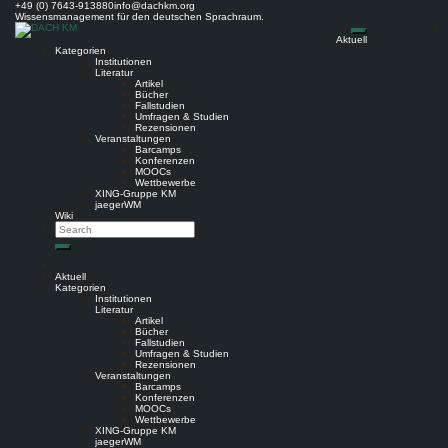
Skip
+49 (0) 7643-913880
info@dachkm.org
to
Wissensmanagement für den deutschen Sprachraum.
content
Aktuell
Kategorien
Institutionen
Literatur
Artikel
Bücher
Fallstudien
Umfragen & Studien
Rezensionen
Veranstaltungen
Barcamps
Konferenzen
MOOCs
Wettbewerbe
XING-Gruppe KM
jaegerWM
Wiki
Search
Search
Aktuell
Kategorien
Institutionen
Literatur
Artikel
Bücher
Fallstudien
Umfragen & Studien
Rezensionen
Veranstaltungen
Barcamps
Konferenzen
MOOCs
Wettbewerbe
XING-Gruppe KM
jaegerWM