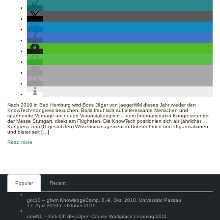
KnowTech-
Kongress,
Okt.
2012,
Stuttgart
Nach 2010 in Bad Homburg wird Boris Jäger von jaegerWM dieses Jahr wieder den
KnowTech-Kongress besuchen. Boris freut sich auf interessante Menschen und
spannende Vorträge am neuen Veranstaltungsort – dem Internationalen Kongresscenter
der Messe Stuttgart, direkt am Flughafen. Die KnowTech positioniert sich als jährlicher
Kongress zum (IT-gestützten) Wissensmanagement in Unternehmen und Organisationen
und bietet seit […]
about
Read more
KnowTech-
Kongress,
Okt.
2012,
Stuttgart
Comments
Popular
Recent
gkc10 – gfwm KnowledgeCamp, 8.-9. Okt. 2010, Universität Passau
17. April 2010
5. Oktober 2019
ocwl11 – Kick-Off des Open Course Workplace Learning 2011