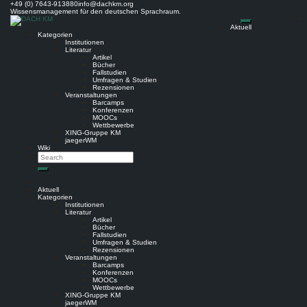
Skip
+49 (0) 7643-913880
info@dachkm.org
to
Wissensmanagement für den deutschen Sprachraum.
content
Aktuell
Kategorien
Institutionen
Literatur
Artikel
Bücher
Fallstudien
Umfragen & Studien
Rezensionen
Veranstaltungen
Barcamps
Konferenzen
MOOCs
Wettbewerbe
XING-Gruppe KM
jaegerWM
Wiki
Search
Search
Aktuell
Kategorien
Institutionen
Literatur
Artikel
Bücher
Fallstudien
Umfragen & Studien
Rezensionen
Veranstaltungen
Barcamps
Konferenzen
MOOCs
Wettbewerbe
XING-Gruppe KM
jaegerWM