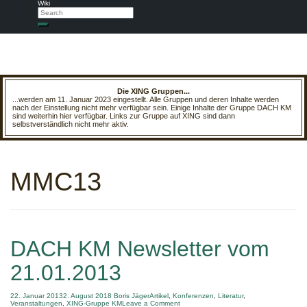
Wiki
Search
Search
Die XING Gruppen...
...werden am 11. Januar 2023 eingestellt. Alle Gruppen und deren Inhalte werden
nach der Einstellung nicht mehr verfügbar sein. Einige Inhalte der Gruppe DACH KM
sind weiterhin hier verfügbar. Links zur Gruppe auf XING sind dann
selbstverständlich nicht mehr aktiv.
MMC13
DACH KM Newsletter vom
21.01.2013
22. Januar 2013
2. August 2018
Boris Jäger
Artikel
,
Konferenzen
,
Literatur
,
on
Veranstaltungen
,
XING-Gruppe KM
Leave a Comment