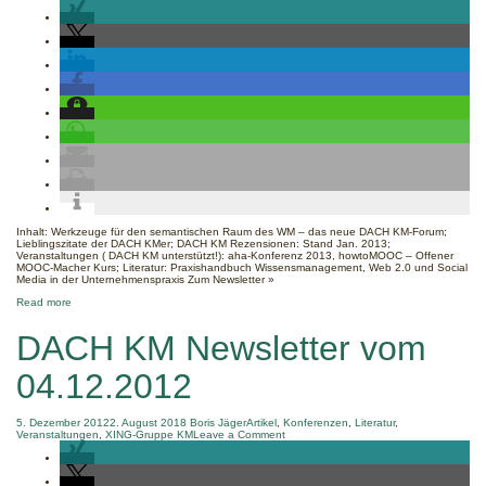
DACH
KM
Newsletter
vom
21.01.2013
Inhalt: Werkzeuge für den semantischen Raum des WM – das neue DACH KM-Forum;
Lieblingszitate der DACH KMer; DACH KM Rezensionen: Stand Jan. 2013;
Veranstaltungen ( DACH KM unterstützt!): aha-Konferenz 2013, howtoMOOC – Offener
MOOC-Macher Kurs; Literatur: Praxishandbuch Wissensmanagement, Web 2.0 und Social
Media in der Unternehmenspraxis Zum Newsletter »
about
Read more
DACH
KM
DACH KM Newsletter vom
Newsletter
vom
21.01.2013
04.12.2012
5. Dezember 2012
2. August 2018
Boris Jäger
Artikel
,
Konferenzen
,
Literatur
,
on
Veranstaltungen
,
XING-Gruppe KM
Leave a Comment
DACH
KM
Newsletter
vom