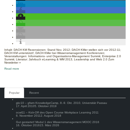
04.12.2012
Inhalt: DACH KM Rezensionen: Stand Nov. 2012; DACH KMer stellen sich vor 2012-11;
DACH KM unterstützt!; DACH KMer bei Wissensmanagement Konferenzen;
Veranstaltungen: Informations- und Organisations-Management Summit, Enterprise 2.0
Summit; Literatur: Jahrbuch eLearning & WM 2013, Leadership and Web 2.0 Zum
Newsletter »
about
Read more
DACH
KM
Newsletter
vom
04.12.2012
Comments
Popular
Recent
gkc10 – gfwm KnowledgeCamp, 8.-9. Okt. 2010, Universität Passau
17. April 2010
5. Oktober 2019
ocwl11 – Kick-Off des Open Course Workplace Learning 2011
6. November 2011
2. August 2018
Gut gestartet! Modul 1 des Wissensmanagement MOOC 2016
16. Oktober 2016
15. März 2026