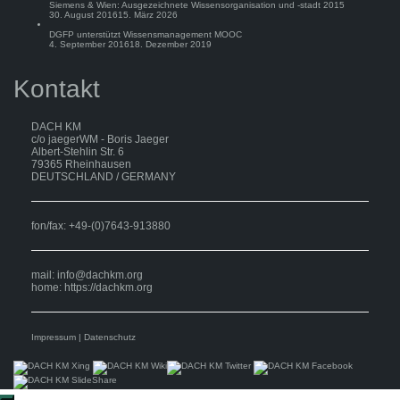
Siemens & Wien: Ausgezeichnete Wissensorganisation und -stadt 2015
30. August 2016
15. März 2026
DGFP unterstützt Wissensmanagement MOOC
4. September 2016
18. Dezember 2019
Kontakt
DACH KM
c/o jaegerWM - Boris Jaeger
Albert-Stehlin Str. 6
79365 Rheinhausen
DEUTSCHLAND / GERMANY
fon/fax: +49-(0)7643-913880
mail:
info@dachkm.org
home: https://dachkm.org
Impressum
|
Datenschutz