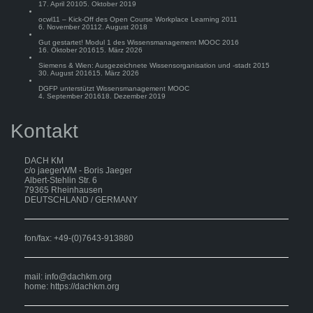
17. April 2010
5. Oktober 2019
ocwl11 – Kick-Off des Open Course Workplace Learning 2011
6. November 2011
2. August 2018
Gut gestartet! Modul 1 des Wissensmanagement MOOC 2016
16. Oktober 2016
15. März 2026
Siemens & Wien: Ausgezeichnete Wissensorganisation und -stadt 2015
30. August 2016
15. März 2026
DGFP unterstützt Wissensmanagement MOOC
4. September 2016
18. Dezember 2019
Kontakt
DACH KM
c/o jaegerWM - Boris Jaeger
Albert-Stehlin Str. 6
79365 Rheinhausen
DEUTSCHLAND / GERMANY
fon/fax: +49-(0)7643-913880
mail:
info@dachkm.org
home: https://dachkm.org