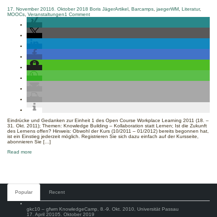
17. November 2011
6. Oktober 2018
Boris Jäger
Artikel
,
Barcamps
,
jaegerWM
,
Literatur
,
on
MOOCs
,
Veranstaltungen
1 Comment
%s
Eindrücke und Gedanken zur Einheit 1 des Open Course Workplace Learning 2011 (18. –
31. Okt. 2011); Themen: Knowledge Building – Kollaboration statt Lernen; Ist die Zukunft
des Lernens offen? Hinweis: Obwohl der Kurs (10/2011 – 01/2012) bereits begonnen hat,
ist ein Einstieg jederzeit möglich. Registrieren Sie sich dazu einfach auf der Kursseite,
abonnieren Sie […]
about
Read more
ocwl11
–
Einheit
1:
'Knowledge
Building'
und
Comments
Popular
Recent
'offenes
Lernen'
gkc10 – gfwm KnowledgeCamp, 8.-9. Okt. 2010, Universität Passau
17. April 2010
5. Oktober 2019