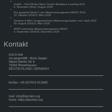
ocwl11 – Kick-Off des Open Course Workplace Learning 2011
6. November 2011
2. August 2018
Gut gestartet! Modul 1 des Wissensmanagement MOOC 2016
16. Oktober 2016
15. März 2026
Siemens & Wien: Ausgezeichnete Wissensorganisation und -stadt 2015
30. August 2016
15. März 2026
DGFP unterstützt Wissensmanagement MOOC
4. September 2016
18. Dezember 2019
Kontakt
DACH KM
c/o jaegerWM - Boris Jaeger
Albert-Stehlin Str. 6
79365 Rheinhausen
DEUTSCHLAND / GERMANY
fon/fax: +49-(0)7643-913880
mail:
info@dachkm.org
home: https://dachkm.org