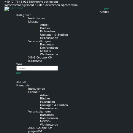
Skip
+49 (0) 7643-913880
info@dachkm.org
to
Wissensmanagement für den deutschen Sprachraum.
content
Aktuell
Kategorien
Institutionen
Literatur
Artikel
Bücher
Fallstudien
Umfragen & Studien
Rezensionen
Veranstaltungen
Barcamps
Konferenzen
MOOCs
Wettbewerbe
XING-Gruppe KM
jaegerWM
Wiki
Search
Search
Aktuell
Kategorien
Institutionen
Literatur
Artikel
Bücher
Fallstudien
Umfragen & Studien
Rezensionen
Veranstaltungen
Barcamps
Konferenzen
MOOCs
Wettbewerbe
XING-Gruppe KM
jaegerWM