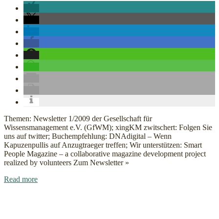
KM
Newsletter
vom
21.02.2009
Themen: Newsletter 1/2009 der Gesellschaft für
Wissensmanagement e.V. (GfWM); xingKM zwitschert: Folgen Sie
uns auf twitter; Buchempfehlung: DNAdigital – Wenn
Kapuzenpullis auf Anzugtraeger treffen; Wir unterstützen: Smart
People Magazine – a collaborative magazine development project
realized by volunteers Zum Newsletter »
about
Read more
DACH
KM
Newsletter
vom