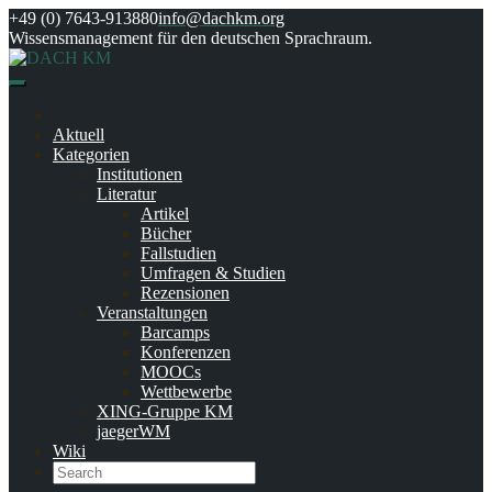
Skip
+49 (0) 7643-913880
info@dachkm.org
to
Wissensmanagement für den deutschen Sprachraum.
content
Aktuell
Kategorien
Institutionen
Literatur
Artikel
Bücher
Fallstudien
Umfragen & Studien
Rezensionen
Veranstaltungen
Barcamps
Konferenzen
MOOCs
Wettbewerbe
XING-Gruppe KM
jaegerWM
Wiki
Search