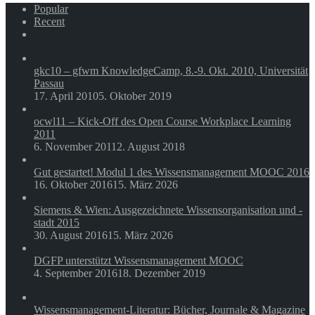
21.02.2009
Popular
Recent
Comments
gkc10 – gfwm KnowledgeCamp, 8.-9. Okt. 2010, Universität
Passau
17. April 2010
5. Oktober 2019
ocwl11 – Kick-Off des Open Course Workplace Learning
2011
6. November 2011
2. August 2018
Gut gestartet! Modul 1 des Wissensmanagement MOOC 2016
16. Oktober 2016
15. März 2026
Siemens & Wien: Ausgezeichnete Wissensorganisation und -
stadt 2015
30. August 2016
15. März 2026
DGFP unterstützt Wissensmanagement MOOC
4. September 2016
18. Dezember 2019
Wissensmanagement-Literatur: Bücher, Journale & Magazine