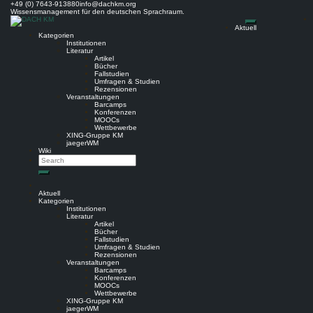
Skip
+49 (0) 7643-913880
info@dachkm.org
to
Wissensmanagement für den deutschen Sprachraum.
content
Aktuell
Kategorien
Institutionen
Literatur
Artikel
Bücher
Fallstudien
Umfragen & Studien
Rezensionen
Veranstaltungen
Barcamps
Konferenzen
MOOCs
Wettbewerbe
XING-Gruppe KM
jaegerWM
Wiki
Search
Search
Aktuell
Kategorien
Institutionen
Literatur
Artikel
Bücher
Fallstudien
Umfragen & Studien
Rezensionen
Veranstaltungen
Barcamps
Konferenzen
MOOCs
Wettbewerbe
XING-Gruppe KM
jaegerWM