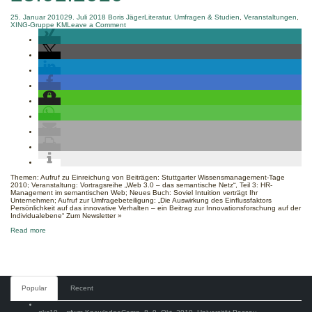
25. Januar 2010
29. Juli 2018
Boris Jäger
Literatur
,
Umfragen & Studien
,
Veranstaltungen
,
on
XING-Gruppe KM
Leave a Comment
DACH
KM
Newsletter
vom
25.01.2010
Themen: Aufruf zu Einreichung von Beiträgen: Stuttgarter Wissensmanagement-Tage
2010; Veranstaltung: Vortragsreihe „Web 3.0 – das semantische Netz“, Teil 3: HR-
Management im semantischen Web; Neues Buch: Soviel Intuition verträgt Ihr
Unternehmen; Aufruf zur Umfragebeteiligung: „Die Auswirkung des Einflussfaktors
Persönlichkeit auf das innovative Verhalten – ein Beitrag zur Innovationsforschung auf der
Individualebene“ Zum Newsletter »
about
Read more
DACH
KM
Newsletter
vom
25.01.2010
Comments
Popular
Recent