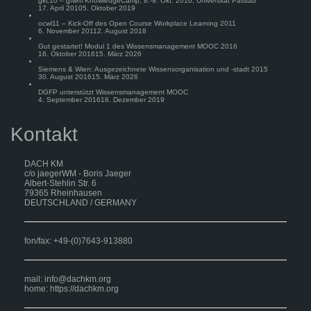
gkc10 – gfwm KnowledgeCamp, 8.-9. Okt. 2010, Universität Passau
17. April 2010
5. Oktober 2019
ocwl11 – Kick-Off des Open Course Workplace Learning 2011
6. November 2011
2. August 2018
Gut gestartet! Modul 1 des Wissensmanagement MOOC 2016
16. Oktober 2016
15. März 2026
Siemens & Wien: Ausgezeichnete Wissensorganisation und -stadt 2015
30. August 2016
15. März 2026
DGFP unterstützt Wissensmanagement MOOC
4. September 2016
18. Dezember 2019
Kontakt
DACH KM
c/o jaegerWM - Boris Jaeger
Albert-Stehlin Str. 6
79365 Rheinhausen
DEUTSCHLAND / GERMANY
fon/fax: +49-(0)7643-913880
mail:
info@dachkm.org
home: https://dachkm.org