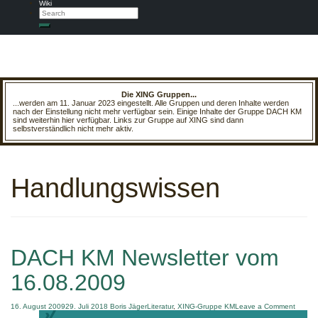
Wiki
Search
Search
Die XING Gruppen...
...werden am 11. Januar 2023 eingestellt. Alle Gruppen und deren Inhalte werden
nach der Einstellung nicht mehr verfügbar sein. Einige Inhalte der Gruppe DACH KM
sind weiterhin hier verfügbar. Links zur Gruppe auf XING sind dann
selbstverständlich nicht mehr aktiv.
Handlungswissen
DACH KM Newsletter vom
16.08.2009
on
16. August 2009
29. Juli 2018
Boris Jäger
Literatur
,
XING-Gruppe KM
Leave a Comment
DACH