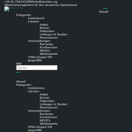
Skip
+49 (0) 7643-913880
info@dachkm.org
to
Wissensmanagement für den deutschen Sprachraum.
content
Aktuell
Kategorien
Institutionen
Literatur
Artikel
Bücher
Fallstudien
Umfragen & Studien
Rezensionen
Veranstaltungen
Barcamps
Konferenzen
MOOCs
Wettbewerbe
XING-Gruppe KM
jaegerWM
Wiki
Search
Search
Aktuell
Kategorien
Institutionen
Literatur
Artikel
Bücher
Fallstudien
Umfragen & Studien
Rezensionen
Veranstaltungen
Barcamps
Konferenzen
MOOCs
Wettbewerbe
XING-Gruppe KM
jaegerWM