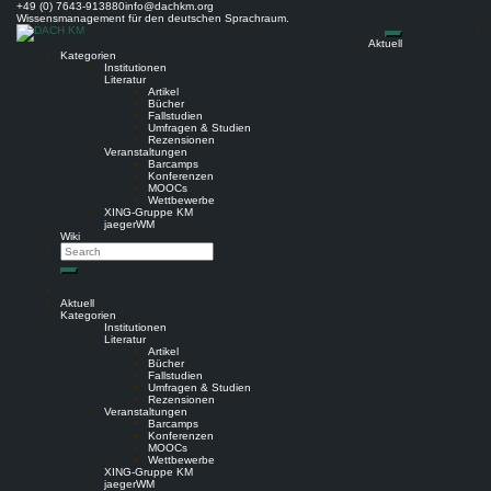
Skip
+49 (0) 7643-913880
info@dachkm.org
to
Wissensmanagement für den deutschen Sprachraum.
content
Aktuell
Kategorien
Institutionen
Literatur
Artikel
Bücher
Fallstudien
Umfragen & Studien
Rezensionen
Veranstaltungen
Barcamps
Konferenzen
MOOCs
Wettbewerbe
XING-Gruppe KM
jaegerWM
Wiki
Search
Search
Aktuell
Kategorien
Institutionen
Literatur
Artikel
Bücher
Fallstudien
Umfragen & Studien
Rezensionen
Veranstaltungen
Barcamps
Konferenzen
MOOCs
Wettbewerbe
XING-Gruppe KM
jaegerWM