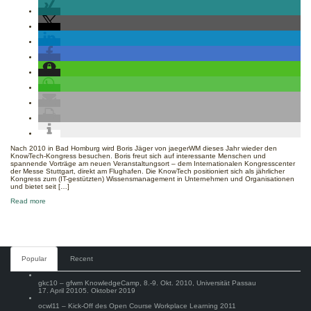
KnowTech-
Kongress,
Okt.
2012,
Stuttgart
Nach 2010 in Bad Homburg wird Boris Jäger von jaegerWM dieses Jahr wieder den
KnowTech-Kongress besuchen. Boris freut sich auf interessante Menschen und
spannende Vorträge am neuen Veranstaltungsort – dem Internationalen Kongresscenter
der Messe Stuttgart, direkt am Flughafen. Die KnowTech positioniert sich als jährlicher
Kongress zum (IT-gestützten) Wissensmanagement in Unternehmen und Organisationen
und bietet seit […]
about
Read more
KnowTech-
Kongress,
Okt.
2012,
Stuttgart
Comments
Popular
Recent
gkc10 – gfwm KnowledgeCamp, 8.-9. Okt. 2010, Universität Passau
17. April 2010
5. Oktober 2019
ocwl11 – Kick-Off des Open Course Workplace Learning 2011