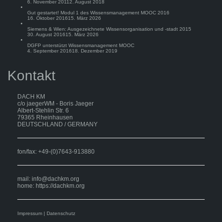
6. November 2011
2. August 2018
Gut gestartet! Modul 1 des Wissensmanagement MOOC 2016
16. Oktober 2016
15. März 2026
Siemens & Wien: Ausgezeichnete Wissensorganisation und -stadt 2015
30. August 2016
15. März 2026
DGFP unterstützt Wissensmanagement MOOC
4. September 2016
18. Dezember 2019
Kontakt
DACH KM
c/o jaegerWM - Boris Jaeger
Albert-Stehlin Str. 6
79365 Rheinhausen
DEUTSCHLAND / GERMANY
fon/fax: +49-(0)7643-913880
mail:
info@dachkm.org
home: https://dachkm.org
Impressum
|
Datenschutz