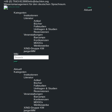
Skip
+49 (0) 7643-913880
info@dachkm.org
to
Wissensmanagement für den deutschen Sprachraum.
content
Aktuell
Kategorien
Institutionen
Literatur
Artikel
Bücher
Fallstudien
Umfragen & Studien
Rezensionen
Veranstaltungen
Barcamps
Konferenzen
MOOCs
Wettbewerbe
XING-Gruppe KM
jaegerWM
Wiki
Search
Search
Aktuell
Kategorien
Institutionen
Literatur
Artikel
Bücher
Fallstudien
Umfragen & Studien
Rezensionen
Veranstaltungen
Barcamps
Konferenzen
MOOCs
Wettbewerbe
XING-Gruppe KM
jaegerWM