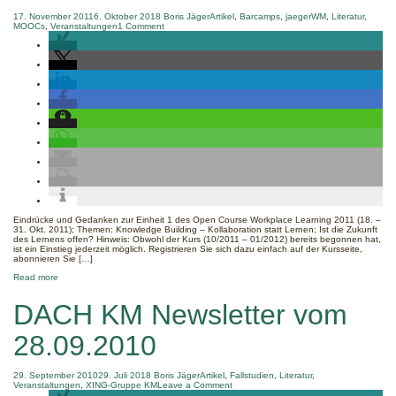
17. November 2011
6. Oktober 2018
Boris Jäger
Artikel
,
Barcamps
,
jaegerWM
,
Literatur
,
on
MOOCs
,
Veranstaltungen
1 Comment
%s
Eindrücke und Gedanken zur Einheit 1 des Open Course Workplace Learning 2011 (18. –
31. Okt. 2011); Themen: Knowledge Building – Kollaboration statt Lernen; Ist die Zukunft
des Lernens offen? Hinweis: Obwohl der Kurs (10/2011 – 01/2012) bereits begonnen hat,
ist ein Einstieg jederzeit möglich. Registrieren Sie sich dazu einfach auf der Kursseite,
abonnieren Sie […]
about
Read more
ocwl11
–
DACH KM Newsletter vom
Einheit
1:
'Knowledge
28.09.2010
Building'
und
'offenes
Lernen'
29. September 2010
29. Juli 2018
Boris Jäger
Artikel
,
Fallstudien
,
Literatur
,
on
Veranstaltungen
,
XING-Gruppe KM
Leave a Comment
DACH