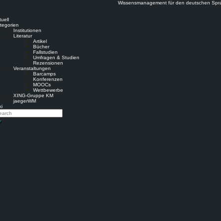
Wissensmanagement für den deutschen Spr
uell
tegorien
Institutionen
Literatur
Artikel
Bücher
Fallstudien
Umfragen & Studien
Rezensionen
Veranstaltungen
Barcamps
Konferenzen
MOOCs
Wettbewerbe
XING-Gruppe KM
jaegerWM
i
arch
earch