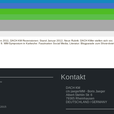
en 2011; DACH KM Rezensionen: Stand Januar 2012; Neue Rubrik: DACH KMer stellen sich vor;
t: 9. WM-Symposium in Karlsruhe: Faszination Social Media; Literatur: Blogparade zum Show-do
Kontakt
au
DACH KM
c/o jaegerWM - Boris Jaeger
Albert-Stehlin Str. 6
79365 Rheinhausen
DEUTSCHLAND / GERMANY
 2015