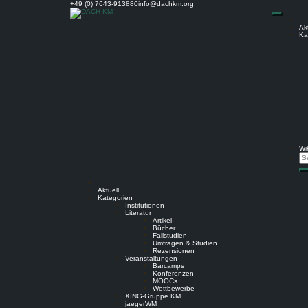
Skip
+49 (0) 7643-913880
info@dachkm.org
to
content
Akt
Ka
Wik
Se
S
Aktuell
Kategorien
Institutionen
Literatur
Artikel
Bücher
Fallstudien
Umfragen & Studien
Rezensionen
Veranstaltungen
Barcamps
Konferenzen
MOOCs
Wettbewerbe
XING-Gruppe KM
jaegerWM