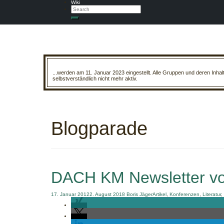
Wiki
Search
Search
...werden am 11. Januar 2023 eingestellt. Alle Gruppen und deren Inha
selbstverständlich nicht mehr aktiv.
Blogparade
DACH KM Newsletter v
17. Januar 2012
2. August 2018
Boris Jäger
Artikel
,
Konferenzen
,
Literatur
,