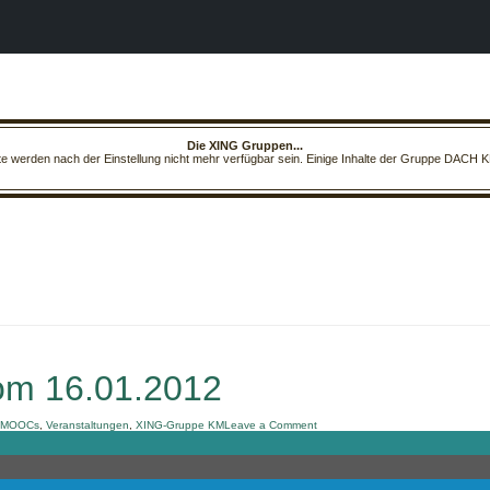
Die XING Gruppen...
lte werden nach der Einstellung nicht mehr verfügbar sein. Einige Inhalte der Gruppe DACH K
om 16.01.2012
on
MOOCs
,
Veranstaltungen
,
XING-Gruppe KM
Leave a Comment
DACH
KM
Newsletter
vom
16.01.2012