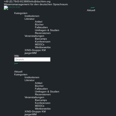
Skip
+49 (0) 7643-913880
info@dachkm.org
to
Wissensmanagement für den deutschen Sprachraum.
content
Aktuell
Kategorien
Institutionen
Literatur
Artikel
Bücher
Fallstudien
Umfragen & Studien
Rezensionen
Veranstaltungen
Barcamps
Konferenzen
MOOCs
Wettbewerbe
XING-Gruppe KM
jaegerWM
Wiki
Search
Search
Aktuell
Kategorien
Institutionen
Literatur
Artikel
Bücher
Fallstudien
Umfragen & Studien
Rezensionen
Veranstaltungen
Barcamps
Konferenzen
MOOCs
Wettbewerbe
XING-Gruppe KM
jaegerWM