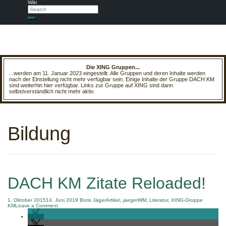
Wiki
Search
Search
Die XING Gruppen...
...werden am 11. Januar 2023 eingestellt. Alle Gruppen und deren Inhalte werden
nach der Einstellung nicht mehr verfügbar sein. Einige Inhalte der Gruppe DACH KM
sind weiterhin hier verfügbar. Links zur Gruppe auf XING sind dann
selbstverständlich nicht mehr aktiv.
Bildung
DACH KM Zitate Reloaded!
1. Oktober 2015
14. Juni 2019
Boris Jäger
Artikel
,
jaegerWM
,
Literatur
,
XING-Gruppe
on
KM
Leave a Comment
DACH
KM
Zitate