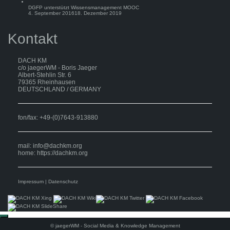
DGFP unterstützt Wissensmanagement MOOC
4. September 2016
18. Dezember 2019
Kontakt
DACH KM
c/o jaegerWM - Boris Jaeger
Albert-Stehlin Str. 6
79365 Rheinhausen
DEUTSCHLAND / GERMANY
fon/fax: +49-(0)7643-913880
mail:
info@dachkm.org
home: https://dachkm.org
Impressum
|
Datenschutz
Scroll
to
©
jaegerWM
- Social Media & Knowledge Management
top