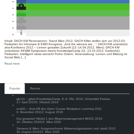
Inhalt: DACH KM Rezensionen: Stand März 2012; DACH KMer stellen sich vor 2012-03;
Freikarten für Informare & EWO-Kongress: „And the winners are…“; DACH KM unterstützt:
aha-Konferenz 2012 – Lernen gestaltet Zukunft (13.-14.04.2012, Wien); DACH KM
unterstützt: AKWM Symposium meets KnowledgeCamp (11.-13.10.2012, Karlsruhe);
Freikarten: intelligent views wünscht Frohe Ostern; Veranstaltung: Lernen und Bildung im
Social Web […]
about
Read more
DACH
KM
Newsletter
vom
30.03.2012
Comments
Popular
Recent
gkc10 – gfwm KnowledgeCamp, 8.-9. Okt. 2010, Universität Passau
17. April 2010
5. Oktober 2019
ocwl11 – Kick-Off des Open Course Workplace Learning 2011
6. November 2011
2. August 2018
Gut gestartet! Modul 1 des Wissensmanagement MOOC 2016
16. Oktober 2016
15. März 2026
Siemens & Wien: Ausgezeichnete Wissensorganisation und -stadt 2015
30. August 2016
15. März 2026