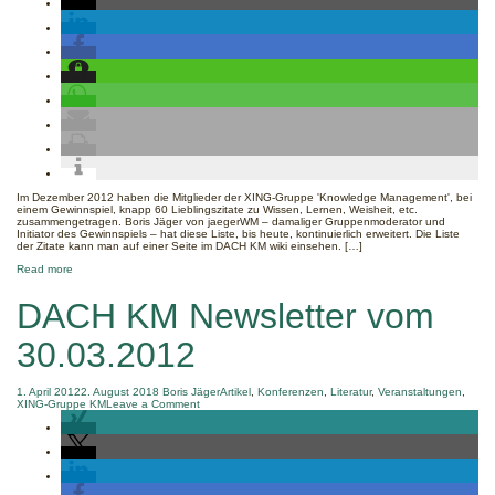
Reloaded!
Im Dezember 2012 haben die Mitglieder der XING-Gruppe 'Knowledge Management', bei
einem Gewinnspiel, knapp 60 Lieblingszitate zu Wissen, Lernen, Weisheit, etc.
zusammengetragen. Boris Jäger von jaegerWM – damaliger Gruppenmoderator und
Initiator des Gewinnspiels – hat diese Liste, bis heute, kontinuierlich erweitert. Die Liste
der Zitate kann man auf einer Seite im DACH KM wiki einsehen. […]
about
Read more
DACH
KM
DACH KM Newsletter vom
Zitate
Reloaded!
30.03.2012
1. April 2012
2. August 2018
Boris Jäger
Artikel
,
Konferenzen
,
Literatur
,
Veranstaltungen
,
on
XING-Gruppe KM
Leave a Comment
DACH
KM
Newsletter
vom
30.03.2012