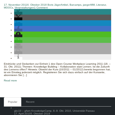
17. November 2011
6. Oktober 2018
Boris Jäger
Artikel
,
Barcamps
,
jaegerWM
,
Literatur
,
on
MOOCs
,
Veranstaltungen
1 Comment
%s
Eindrücke und Gedanken zur Einheit 1 des Open Course Workplace Learning 2011 (18. –
31. Okt. 2011); Themen: Knowledge Building – Kollaboration statt Lernen; Ist die Zukunft
des Lernens offen? Hinweis: Obwohl der Kurs (10/2011 – 01/2012) bereits begonnen hat,
ist ein Einstieg jederzeit möglich. Registrieren Sie sich dazu einfach auf der Kursseite,
abonnieren Sie […]
about
Read more
ocwl11
–
Einheit
1:
'Knowledge
Building'
und
Comments
Popular
Recent
'offenes
Lernen'
gkc10 – gfwm KnowledgeCamp, 8.-9. Okt. 2010, Universität Passau
17. April 2010
5. Oktober 2019