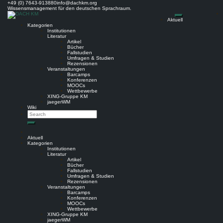
Skip
+49 (0) 7643-913880
info@dachkm.org
to
Wissensmanagement für den deutschen Sprachraum.
content
Aktuell
Kategorien
Institutionen
Literatur
Artikel
Bücher
Fallstudien
Umfragen & Studien
Rezensionen
Veranstaltungen
Barcamps
Konferenzen
MOOCs
Wettbewerbe
XING-Gruppe KM
jaegerWM
Wiki
Search
Search
Aktuell
Kategorien
Institutionen
Literatur
Artikel
Bücher
Fallstudien
Umfragen & Studien
Rezensionen
Veranstaltungen
Barcamps
Konferenzen
MOOCs
Wettbewerbe
XING-Gruppe KM
jaegerWM