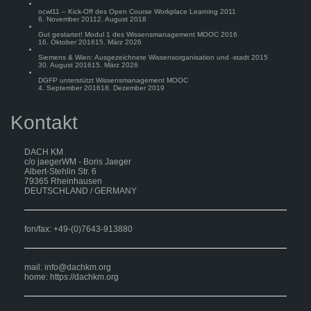
ocwl11 – Kick-Off des Open Course Workplace Learning 2011
6. November 2011
2. August 2018
Gut gestartet! Modul 1 des Wissensmanagement MOOC 2016
16. Oktober 2016
15. März 2026
Siemens & Wien: Ausgezeichnete Wissensorganisation und -stadt 2015
30. August 2016
15. März 2026
DGFP unterstützt Wissensmanagement MOOC
4. September 2016
18. Dezember 2019
Kontakt
DACH KM
c/o jaegerWM - Boris Jaeger
Albert-Stehlin Str. 6
79365 Rheinhausen
DEUTSCHLAND / GERMANY
fon/fax: +49-(0)7643-913880
mail:
info@dachkm.org
home: https://dachkm.org